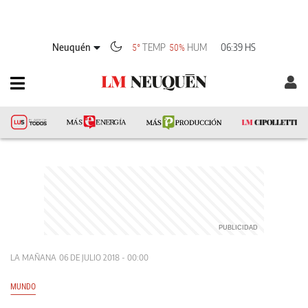
Neuquén
TEMP
HUM
06:39 HS
5°
50%
LA MAÑANA
06 DE JULIO 2018 - 00:00
MUNDO