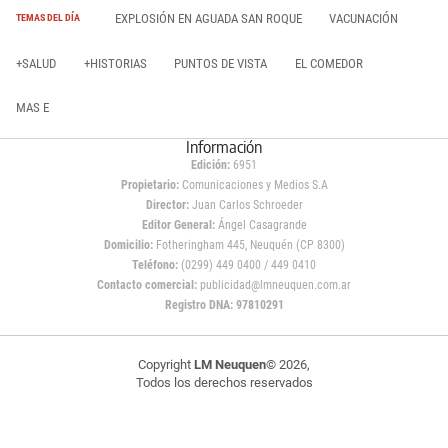
EXPLOSIÓN EN AGUADA SAN ROQUE
VACUNACIÓN
TEMAS DEL DÍA
+SALUD
+HISTORIAS
PUNTOS DE VISTA
EL COMEDOR
MAS E
Información
Edición:
6951
Propietario:
Comunicaciones y Medios S.A
Director:
Juan Carlos Schroeder
Editor General:
Ángel Casagrande
Domicilio:
Fotheringham 445, Neuquén (CP 8300)
Teléfono:
(0299) 449 0400 / 449 0410
Contacto comercial:
publicidad@lmneuquen.com.ar
Registro DNA: 97810291
Copyright
LM Neuquen
© 2026,
Todos los derechos reservados