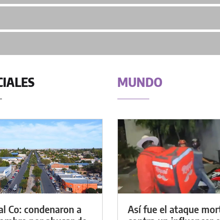
CIALES
MUNDO
al Co: condenaron a
Así fue el ataque mor