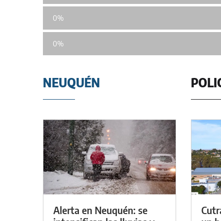
0%
0%
NEUQUÉN
POLI
Alerta en Neuquén: se
Cutr