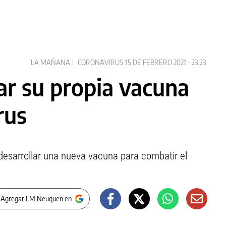
LA MAÑANA
CORONAVIRUS
15 DE FEBRERO 2021 - 23:23
ar su propia vacuna
rus
desarrollar una nueva vacuna para combatir el
 Agregar LM Neuquen en