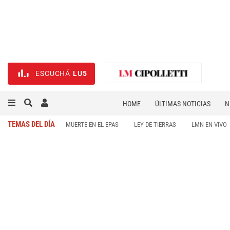
ESCUCHÁ
LU5
HOME
ÚLTIMAS NOTICIAS
N
NECROLÓGICAS
DEPORTES
TEMAS DEL DÍA
MUERTE EN EL EPAS
LEY DE TIERRAS
LMN EN VIVO