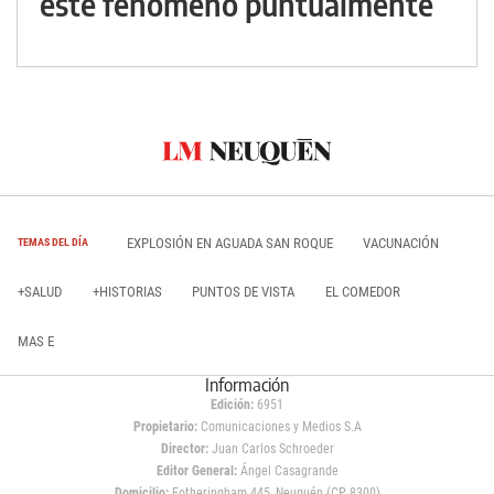
este fenómeno puntualmente
EXPLOSIÓN EN AGUADA SAN ROQUE
VACUNACIÓN
TEMAS DEL DÍA
+SALUD
+HISTORIAS
PUNTOS DE VISTA
EL COMEDOR
MAS E
Información
Edición:
6951
Propietario:
Comunicaciones y Medios S.A
Director:
Juan Carlos Schroeder
Editor General:
Ángel Casagrande
Domicilio:
Fotheringham 445, Neuquén (CP 8300)