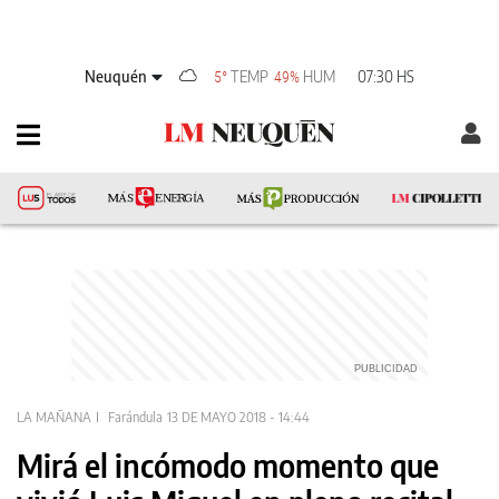
Neuquén
TEMP
HUM
07:30 HS
5°
49%
LA MAÑANA
Farándula
13 DE MAYO 2018 - 14:44
Mirá el incómodo momento que