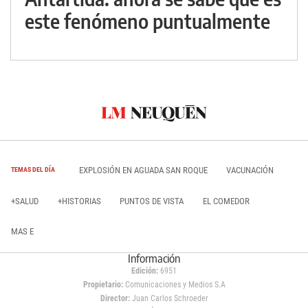
este fenómeno puntualmente
EXPLOSIÓN EN AGUADA SAN ROQUE
VACUNACIÓN
TEMAS DEL DÍA
+SALUD
+HISTORIAS
PUNTOS DE VISTA
EL COMEDOR
MAS E
Información
Edición:
6951
Propietario:
Comunicaciones y Medios S.A
Director:
Juan Carlos Schroeder