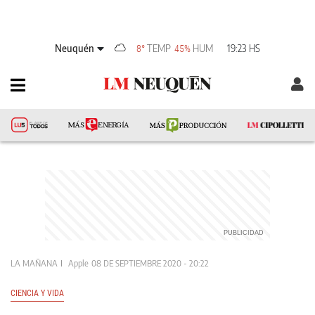
Neuquén
TEMP
HUM
19:23 HS
8°
45%
LA MAÑANA
Apple
08 DE SEPTIEMBRE 2020 - 20:22
CIENCIA Y VIDA