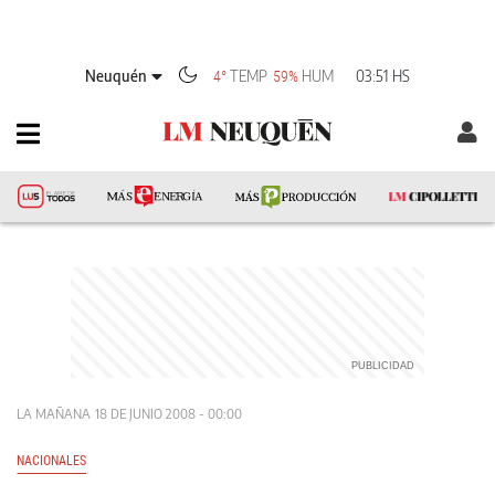
Neuquén
TEMP
HUM
03:51 HS
4°
59%
LA MAÑANA
18 DE JUNIO 2008 - 00:00
NACIONALES