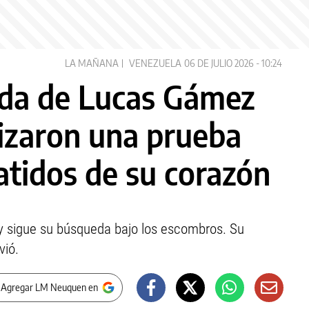
LA MAÑANA
VENEZUELA
06 DE JULIO 2026 - 10:24
da de Lucas Gámez
lizaron una prueba
latidos de su corazón
 y sigue su búsqueda bajo los escombros. Su
vió.
 Agregar LM Neuquen en