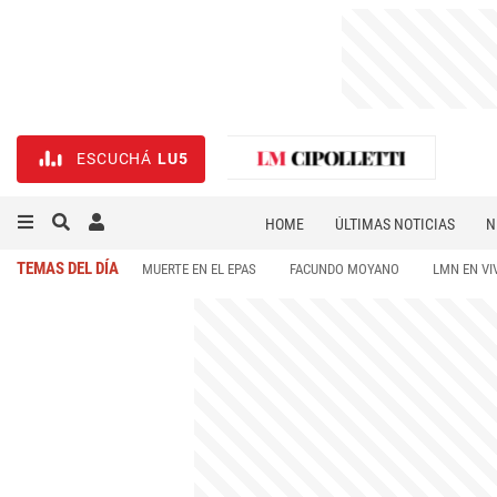
ESCUCHÁ
LU5
HOME
ÚLTIMAS NOTICIAS
N
NECROLÓGICAS
DEPORTES
TEMAS DEL DÍA
MUERTE EN EL EPAS
FACUNDO MOYANO
LMN EN VI