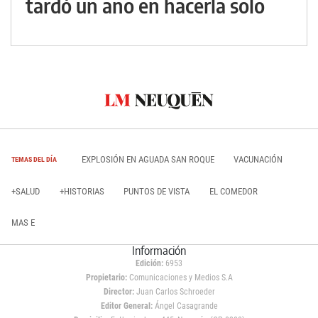
tardó un año en hacerla solo
EXPLOSIÓN EN AGUADA SAN ROQUE
VACUNACIÓN
TEMAS DEL DÍA
+SALUD
+HISTORIAS
PUNTOS DE VISTA
EL COMEDOR
MAS E
Información
Edición:
6953
Propietario:
Comunicaciones y Medios S.A
Director:
Juan Carlos Schroeder
Editor General:
Ángel Casagrande