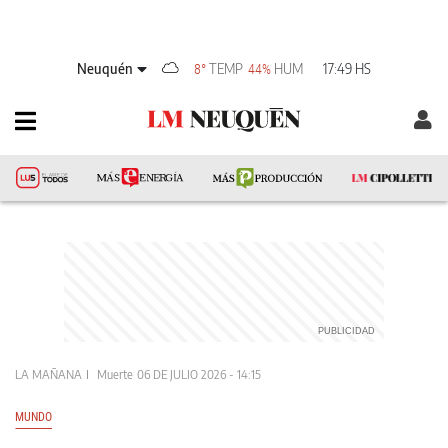
Neuquén
TEMP
HUM
17:49 HS
8°
44%
LA MAÑANA
Muerte
06 DE JULIO 2026 - 14:15
MUNDO