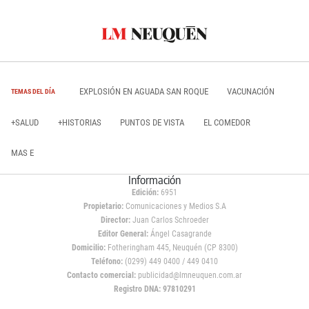
EXPLOSIÓN EN AGUADA SAN ROQUE
VACUNACIÓN
TEMAS DEL DÍA
+SALUD
+HISTORIAS
PUNTOS DE VISTA
EL COMEDOR
MAS E
Información
Edición:
6951
Propietario:
Comunicaciones y Medios S.A
Director:
Juan Carlos Schroeder
Editor General:
Ángel Casagrande
Domicilio:
Fotheringham 445, Neuquén (CP 8300)
Teléfono:
(0299) 449 0400 / 449 0410
Contacto comercial:
publicidad@lmneuquen.com.ar
Registro DNA: 97810291