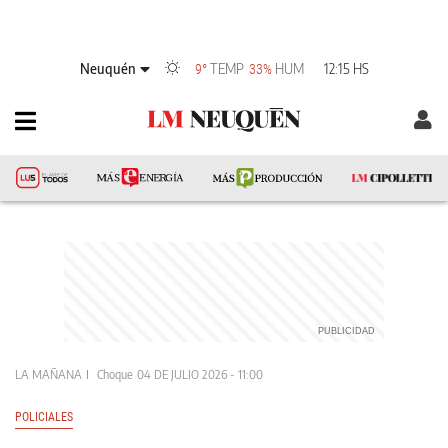
Neuquén
TEMP
HUM
12:15 HS
9°
33%
LA MAÑANA
Choque
04 DE JULIO 2026 - 11:00
POLICIALES