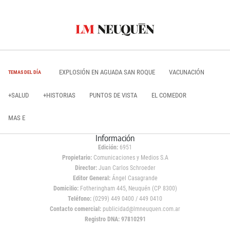
EXPLOSIÓN EN AGUADA SAN ROQUE
VACUNACIÓN
TEMAS DEL DÍA
+SALUD
+HISTORIAS
PUNTOS DE VISTA
EL COMEDOR
MAS E
Información
Edición:
6951
Propietario:
Comunicaciones y Medios S.A
Director:
Juan Carlos Schroeder
Editor General:
Ángel Casagrande
Domicilio:
Fotheringham 445, Neuquén (CP 8300)
Teléfono:
(0299) 449 0400 / 449 0410
Contacto comercial:
publicidad@lmneuquen.com.ar
Registro DNA: 97810291