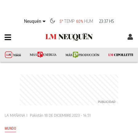
Neuquén
TEMP
HUM
23:37 HS
5°
60%
LA MAÑANA
Pakistán
18 DE DICIEMBRE 2023 - 14:51
MUNDO