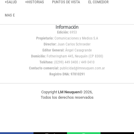
+SALUD
+HISTORIAS
PUNTOS DE VISTA
EL COMEDOR
MAS E
Información
Edición:
6953
Propietario:
Comunicaciones y Medios S.A
Director:
Juan Carlos Schroeder
Editor General:
Ángel Casagrande
Domicilio:
Fotheringham 445, Neuquén (CP 8300)
Teléfono:
(0299) 449 0400 / 449 0410
Contacto comercial:
publicidad@lmneuquen.com.ar
Registro DNA: 97810291
Copyright
LM Neuquen
© 2026,
Todos los derechos reservados