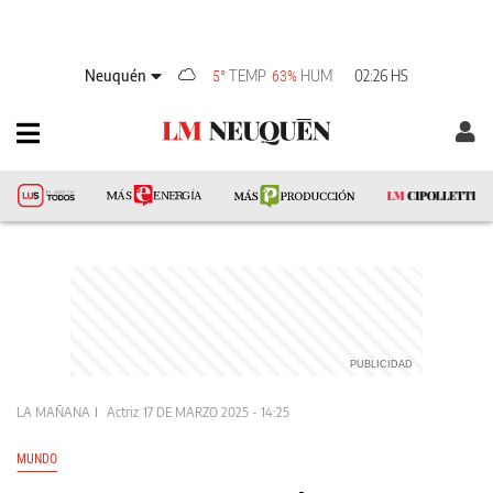
Neuquén
TEMP
HUM
02:26 HS
5°
63%
LA MAÑANA
Actriz
17 DE MARZO 2025 - 14:25
MUNDO