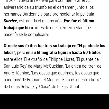
En 2024 volvió al Festival para conmemorar el 25°
aniversario de su triunfo en el certamen junto a los
hermanos Dardenne y para promocionar la película
Survive
, estrenada el mismo año.
Ese fue el último
trabajo que hizo
antes de que la enfermedad que
padecía se le complicara.
Otro de sus éxitos fue tras su trabajo en "El pacto de los
lobos"
, pero
en su filmografía figuran hasta 60 títulos
,
entre ellos 'El extraño' de Philippe Lioret, 'El puente de
San Luis Rey' de Mary McGuckian, 'La chica del tren' de
André Téchiné, 'Las cosas que decimos, las cosas que
hacemos' de Emmanuel Mouret, 'Esta es nuestra tierra'
de Lucas Belvaux y 'Close', de Lukas Dhont.