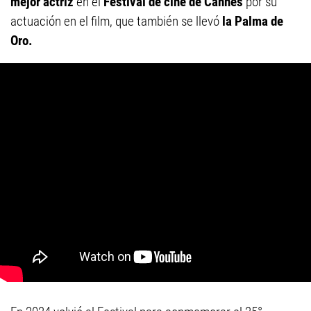
mejor actriz
en el
Festival de cine de Cannes
por su
actuación en el film, que también se llevó
la Palma de
Oro.