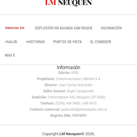
EXPLOSIÓN EN AGUADA SAN ROQUE
VACUNACIÓN
TEMAS DEL DÍA
+SALUD
+HISTORIAS
PUNTOS DE VISTA
EL COMEDOR
MAS E
Información
Edición:
6950
Propietario:
Comunicaciones y Medios S.A
Director:
Juan Carlos Schroeder
Editor General:
Ángel Casagrande
Domicilio:
Fotheringham 445, Neuquén (CP 8300)
Teléfono:
(0299) 449 0400 / 449 0410
Contacto comercial:
publicidad@lmneuquen.com.ar
Registro DNA: 97810291
Copyright
LM Neuquen
© 2026,