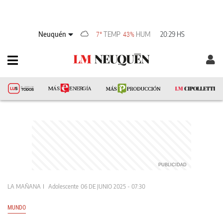
Neuquén
TEMP
HUM
20:29 HS
7°
43%
LA MAÑANA
Adolescente
06 DE JUNIO 2025 - 07:30
MUNDO