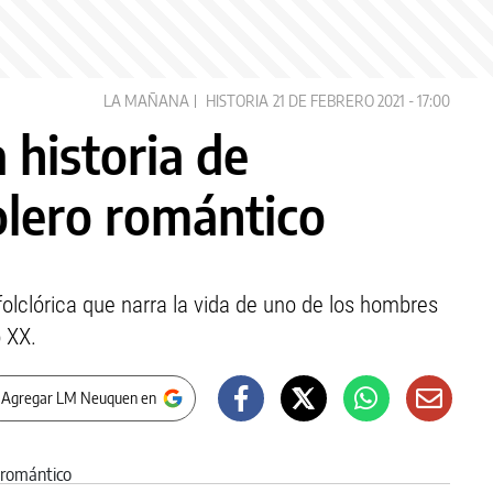
LA MAÑANA
HISTORIA
21 DE FEBRERO 2021 - 17:00
 historia de
olero romántico
olclórica que narra la vida de uno de los hombres
o XX.
 Agregar LM Neuquen en