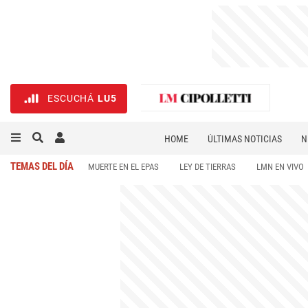
ESCUCHÁ
LU5
HOME
ÚLTIMAS NOTICIAS
N
NECROLÓGICAS
DEPORTES
TEMAS DEL DÍA
MUERTE EN EL EPAS
LEY DE TIERRAS
LMN EN VIVO