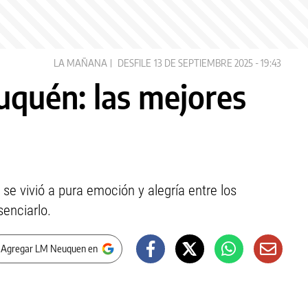
LA MAÑANA
DESFILE
13 DE SEPTIEMBRE 2025 - 19:43
uquén: las mejores
 se vivió a pura emoción y alegría entre los
senciarlo.
 Agregar LM Neuquen en