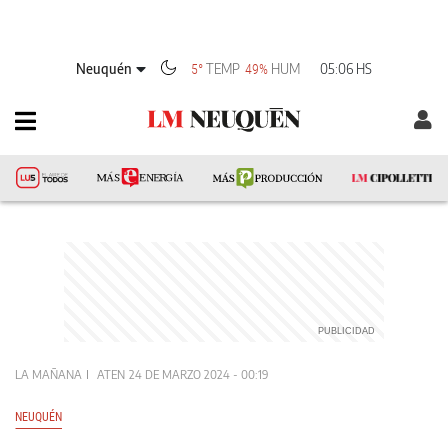
Neuquén
TEMP
HUM
05:06 HS
5°
49%
LA MAÑANA
ATEN
24 DE MARZO 2024 - 00:19
NEUQUÉN