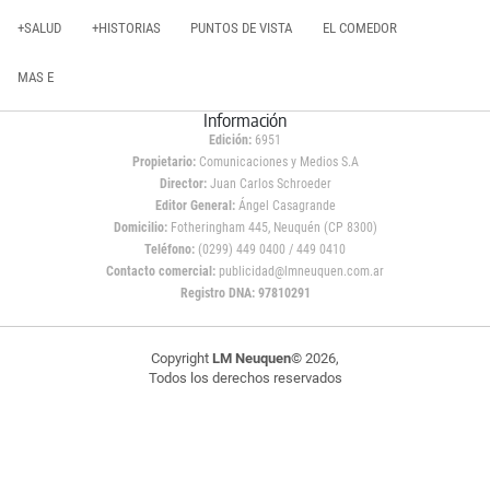
+SALUD
+HISTORIAS
PUNTOS DE VISTA
EL COMEDOR
MAS E
Información
Edición:
6951
Propietario:
Comunicaciones y Medios S.A
Director:
Juan Carlos Schroeder
Editor General:
Ángel Casagrande
Domicilio:
Fotheringham 445, Neuquén (CP 8300)
Teléfono:
(0299) 449 0400 / 449 0410
Contacto comercial:
publicidad@lmneuquen.com.ar
Registro DNA: 97810291
Copyright
LM Neuquen
© 2026,
Todos los derechos reservados