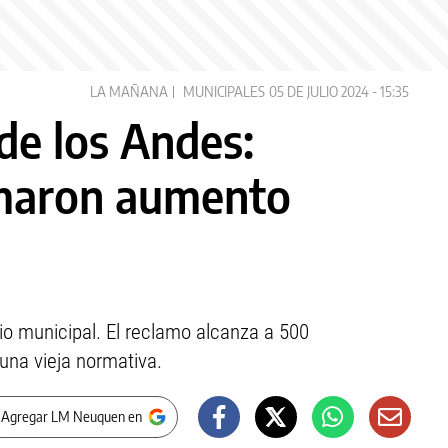
LA MAÑANA
MUNICIPALES
05 DE JULIO 2024 - 15:35
 de los Andes:
amaron aumento
cio municipal. El reclamo alcanza a 500
una vieja normativa.
 Agregar LM Neuquen en