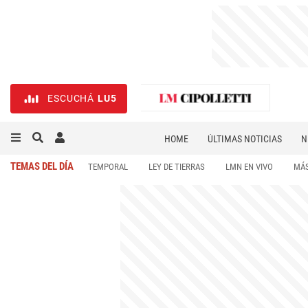
ESCUCHÁ
LU5
HOME
ÚLTIMAS NOTICIAS
N
NECROLÓGICAS
DEPORTES
TEMAS DEL DÍA
TEMPORAL
LEY DE TIERRAS
LMN EN VIVO
MÁS