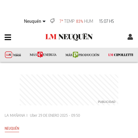
Neuquén
TEMP
HUM
15:07 HS
7°
83%
LA MAÑANA
Uber
29 DE ENERO 2025 - 09:50
NEUQUÉN