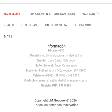
EXPLOSIÓN EN AGUADA SAN ROQUE
VACUNACIÓN
TEMAS DEL DÍA
+SALUD
+HISTORIAS
PUNTOS DE VISTA
EL COMEDOR
MAS E
Información
Edición:
6950
Propietario:
Comunicaciones y Medios S.A
Director:
Juan Carlos Schroeder
Editor General:
Ángel Casagrande
Domicilio:
Fotheringham 445, Neuquén (CP 8300)
Teléfono:
(0299) 449 0400 / 449 0410
Contacto comercial:
publicidad@lmneuquen.com.ar
Registro DNA: 97810291
Copyright
LM Neuquen
© 2026,
Todos los derechos reservados