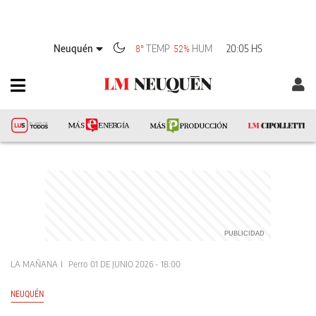
Neuquén
TEMP
HUM
20:05 HS
8°
52%
LA MAÑANA
Perro
01 DE JUNIO 2026 - 18:00
NEUQUÉN