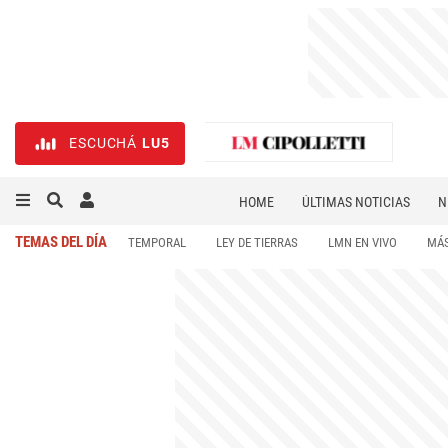
ESCUCHÁ
LU5
HOME
ÚLTIMAS NOTICIAS
N
NECROLÓGICAS
DEPORTES
TEMAS DEL DÍA
TEMPORAL
LEY DE TIERRAS
LMN EN VIVO
MÁS