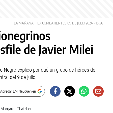
LA MAÑANA
EX COMBATIENTES
09 DE JULIO 2024 - 15:56
ionegrinos
sfile de Javier Milei
Río Negro explicó por qué un grupo de héroes de
ral del 9 de julio.
 Agregar LM Neuquen en