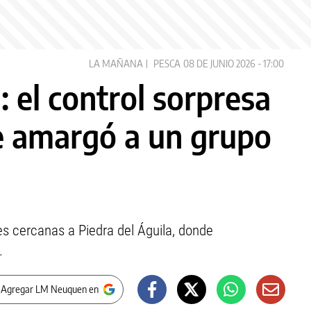
LA MAÑANA
PESCA
08 DE JUNIO 2026 - 17:00
: el control sorpresa
 amargó a un grupo
les cercanas a Piedra del Águila, donde
.
 Agregar LM Neuquen en