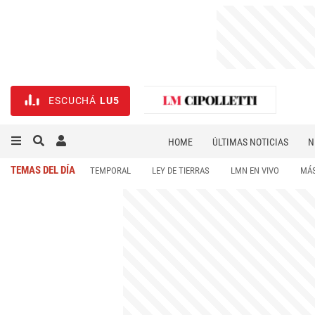
ESCUCHÁ
LU5
HOME
ÚLTIMAS NOTICIAS
N
NECROLÓGICAS
DEPORTES
TEMAS DEL DÍA
TEMPORAL
LEY DE TIERRAS
LMN EN VIVO
MÁS