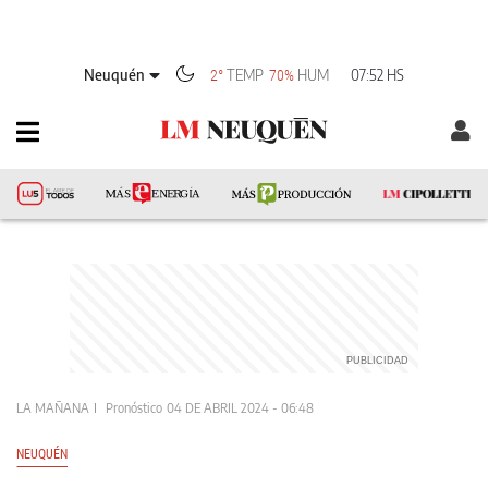
Neuquén
TEMP
HUM
07:52 HS
2°
70%
LA MAÑANA
Pronóstico
04 DE ABRIL 2024 - 06:48
NEUQUÉN