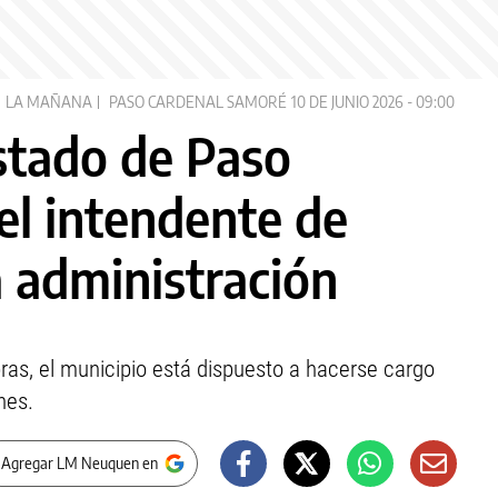
LA MAÑANA
PASO CARDENAL SAMORÉ
10 DE JUNIO 2026 - 09:00
stado de Paso
el intendente de
a administración
ras, el municipio está dispuesto a hacerse cargo
nes.
 Agregar LM Neuquen en