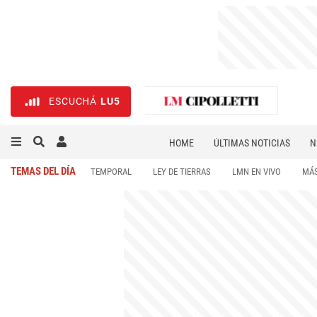
ESCUCHÁ
LU5
HOME
ÚLTIMAS NOTICIAS
N
NECROLÓGICAS
DEPORTES
TEMAS DEL DÍA
TEMPORAL
LEY DE TIERRAS
LMN EN VIVO
MÁS