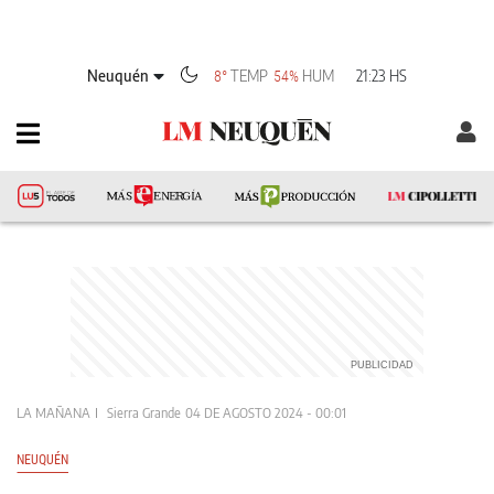
Neuquén
TEMP
HUM
21:23 HS
8°
54%
LA MAÑANA
Sierra Grande
04 DE AGOSTO 2024 - 00:01
NEUQUÉN