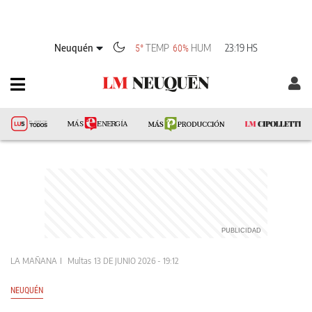
Neuquén
TEMP
HUM
23:19 HS
5°
60%
LA MAÑANA
Multas
13 DE JUNIO 2026 - 19:12
NEUQUÉN