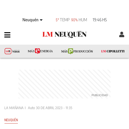
Neuquén
TEMP
HUM
19:46 HS
5°
90%
LA MAÑANA
Auto
30 DE ABRIL 2023 - 11:35
NEUQUÉN