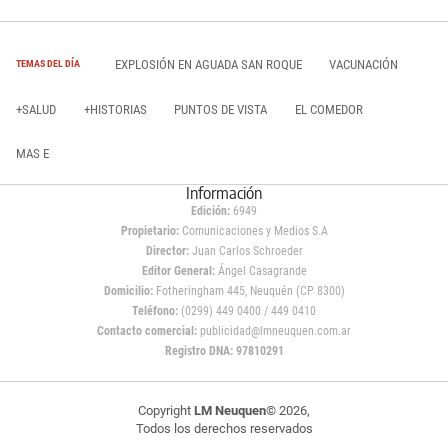
EXPLOSIÓN EN AGUADA SAN ROQUE
VACUNACIÓN
TEMAS DEL DÍA
+SALUD
+HISTORIAS
PUNTOS DE VISTA
EL COMEDOR
MAS E
Información
Edición:
6949
Propietario:
Comunicaciones y Medios S.A
Director:
Juan Carlos Schroeder
Editor General:
Ángel Casagrande
Domicilio:
Fotheringham 445, Neuquén (CP 8300)
Teléfono:
(0299) 449 0400 / 449 0410
Contacto comercial:
publicidad@lmneuquen.com.ar
Registro DNA: 97810291
Copyright
LM Neuquen
© 2026,
Todos los derechos reservados