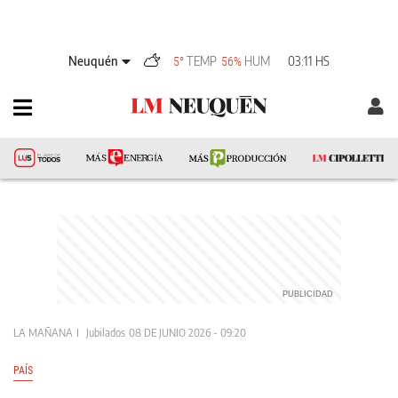
Neuquén
TEMP
HUM
03:11 HS
5°
56%
LA MAÑANA
Jubilados
08 DE JUNIO 2026 - 09:20
PAÍS