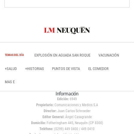
EXPLOSIÓN EN AGUADA SAN ROQUE
VACUNACIÓN
TEMAS DEL DÍA
+SALUD
+HISTORIAS
PUNTOS DE VISTA
EL COMEDOR
MAS E
Información
Edición:
6949
Propietario:
Comunicaciones y Medios S.A
Director:
Juan Carlos Schroeder
Editor General:
Ángel Casagrande
Domicilio:
Fotheringham 445, Neuquén (CP 8300)
Teléfono:
(0299) 449 0400 / 449 0410