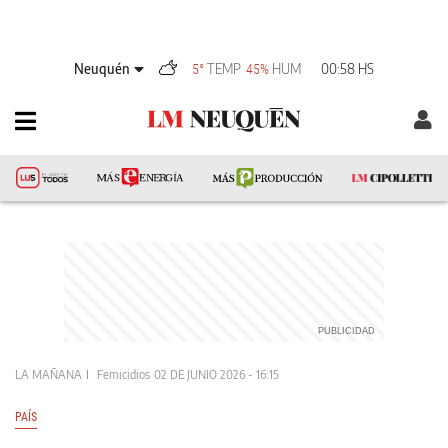
Neuquén
TEMP
HUM
00:58 HS
5°
45%
LA MAÑANA
Femicidios
02 DE JUNIO 2026 - 16:15
PAÍS