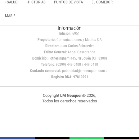
+SALUD
+HISTORIAS
PUNTOS DE VISTA
EL COMEDOR
MAS E
Información
Edición:
6951
Propietario:
Comunicaciones y Medios S.A
Director:
Juan Carlos Schroeder
Editor General:
Ángel Casagrande
Domicilio:
Fotheringham 445, Neuquén (CP 8300)
Teléfono:
(0299) 449 0400 / 449 0410
Contacto comercial:
publicidad@lmneuquen.com.ar
Registro DNA: 97810291
Copyright
LM Neuquen
© 2026,
Todos los derechos reservados