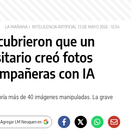
LA MAÑANA
INTELIGENCIA ARTIFICIAL
13 DE MAYO 2026 - 12:54
scubrieron que un
itario creó fotos
ompañeras con IA
abría más de 40 imágenes manipuladas. La grave
.
 Agregar LM Neuquen en