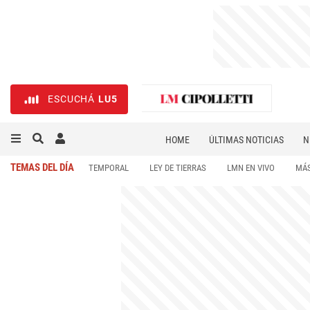
ESCUCHÁ
LU5
HOME
ÚLTIMAS NOTICIAS
N
NECROLÓGICAS
DEPORTES
TEMAS DEL DÍA
TEMPORAL
LEY DE TIERRAS
LMN EN VIVO
MÁS