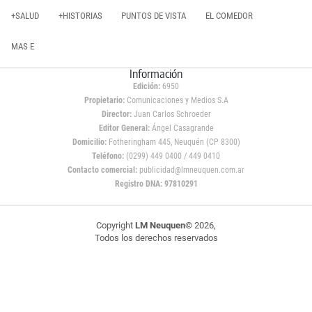
+SALUD
+HISTORIAS
PUNTOS DE VISTA
EL COMEDOR
MAS E
Información
Edición:
6950
Propietario:
Comunicaciones y Medios S.A
Director:
Juan Carlos Schroeder
Editor General:
Ángel Casagrande
Domicilio:
Fotheringham 445, Neuquén (CP 8300)
Teléfono:
(0299) 449 0400 / 449 0410
Contacto comercial:
publicidad@lmneuquen.com.ar
Registro DNA: 97810291
Copyright
LM Neuquen
© 2026,
Todos los derechos reservados