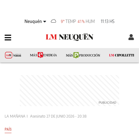
Neuquén
TEMP
HUM
11:13 HS
9°
41%
LA MAÑANA
Asesinato
27 DE JUNIO 2026 - 20:38
PAÍS