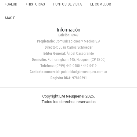
+SALUD
+HISTORIAS
PUNTOS DE VISTA
EL COMEDOR
MAS E
Información
Edición:
6949
Propietario:
Comunicaciones y Medios S.A
Director:
Juan Carlos Schroeder
Editor General:
Ángel Casagrande
Domicilio:
Fotheringham 445, Neuquén (CP 8300)
Teléfono:
(0299) 449 0400 / 449 0410
Contacto comercial:
publicidad@lmneuquen.com.ar
Registro DNA: 97810291
Copyright
LM Neuquen
© 2026,
Todos los derechos reservados