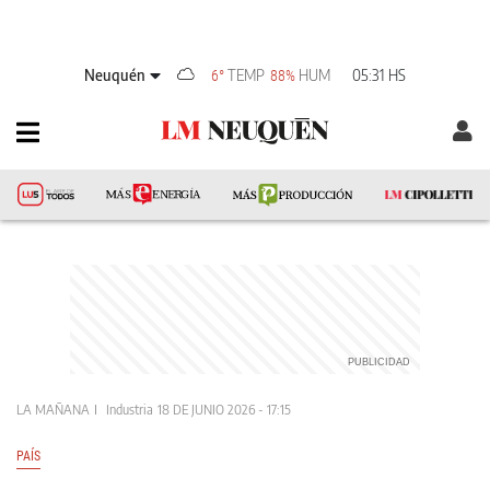
Neuquén
TEMP
HUM
05:31 HS
6°
88%
LA MAÑANA
Industria
18 DE JUNIO 2026 - 17:15
PAÍS