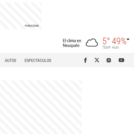
5°
49%
El clima en
Neuquén
TEMP
HUM
AUTOS
ESPECTÁCULOS