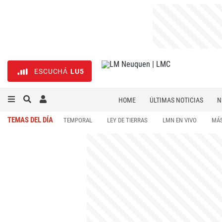
ESCUCHÁ
LU5
HOME
ÚLTIMAS NOTICIAS
N
NECROLÓGICAS
DEPORTES
TEMAS DEL DÍA
TEMPORAL
LEY DE TIERRAS
LMN EN VIVO
MÁS