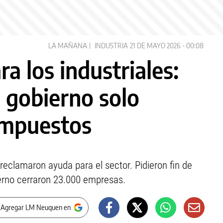
LA MAÑANA
INDUSTRIA
21 DE MAYO 2026 - 00:08
a los industriales:
l gobierno solo
 impuestos
 reclamaron ayuda para el sector. Pidieron fin de
erno cerraron 23.000 empresas.
 Agregar LM Neuquen en