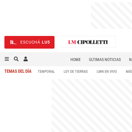
ESCUCHÁ
LU5
HOME
ÚLTIMAS NOTICIAS
N
NECROLÓGICAS
DEPORTES
TEMAS DEL DÍA
TEMPORAL
LEY DE TIERRAS
LMN EN VIVO
MÁS