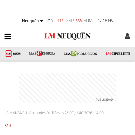
Neuquén
TEMP
HUM
12:48 HS
11°
33%
LA MAÑANA
Accidentes De Tránsito
25 DE JUNIO 2026 - 14:00
PAÍS