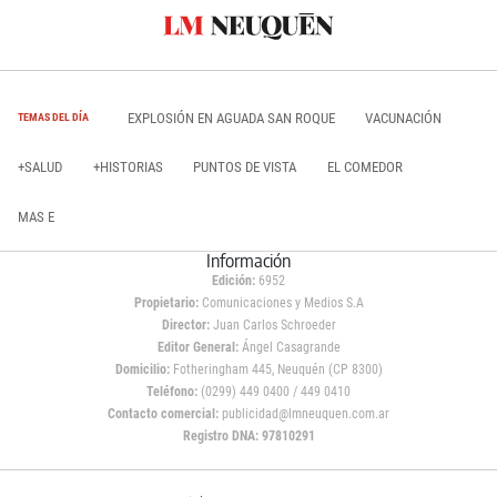
EXPLOSIÓN EN AGUADA SAN ROQUE
VACUNACIÓN
TEMAS DEL DÍA
+SALUD
+HISTORIAS
PUNTOS DE VISTA
EL COMEDOR
MAS E
Información
Edición:
6952
Propietario:
Comunicaciones y Medios S.A
Director:
Juan Carlos Schroeder
Editor General:
Ángel Casagrande
Domicilio:
Fotheringham 445, Neuquén (CP 8300)
Teléfono:
(0299) 449 0400 / 449 0410
Contacto comercial:
publicidad@lmneuquen.com.ar
Registro DNA: 97810291