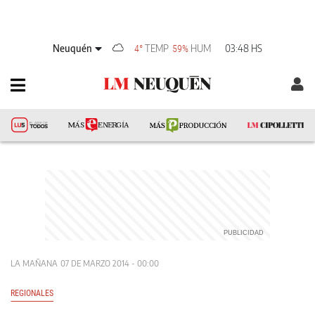
Neuquén
TEMP
HUM
03:48 HS
4°
59%
LA MAÑANA
07 DE MARZO 2014 - 00:00
REGIONALES