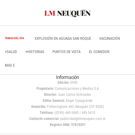
EXPLOSIÓN EN AGUADA SAN ROQUE
VACUNACIÓN
TEMAS DEL DÍA
+SALUD
+HISTORIAS
PUNTOS DE VISTA
EL COMEDOR
MAS E
Información
Edición:
6950
Propietario:
Comunicaciones y Medios S.A
Director:
Juan Carlos Schroeder
Editor General:
Ángel Casagrande
Domicilio:
Fotheringham 445, Neuquén (CP 8300)
Teléfono:
(0299) 449 0400 / 449 0410
Contacto comercial:
publicidad@lmneuquen.com.ar
Registro DNA: 97810291