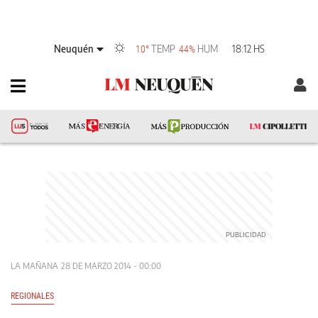
Neuquén
TEMP
HUM
18:12 HS
10°
44%
LA MAÑANA
28 DE MARZO 2014 - 00:00
REGIONALES