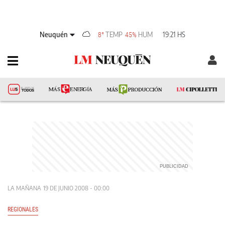
Neuquén
TEMP
HUM
19:21 HS
8°
45%
LA MAÑANA
19 DE JUNIO 2008 - 00:00
REGIONALES