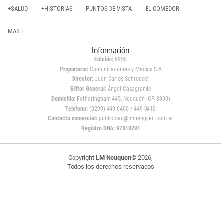
+SALUD
+HISTORIAS
PUNTOS DE VISTA
EL COMEDOR
MAS E
Información
Edición:
6950
Propietario:
Comunicaciones y Medios S.A
Director:
Juan Carlos Schroeder
Editor General:
Ángel Casagrande
Domicilio:
Fotheringham 445, Neuquén (CP 8300)
Teléfono:
(0299) 449 0400 / 449 0410
Contacto comercial:
publicidad@lmneuquen.com.ar
Registro DNA: 97810291
Copyright
LM Neuquen
© 2026,
Todos los derechos reservados