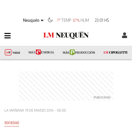
Neuquén
TEMP
HUM
23:01 HS
7°
57%
LA MAÑANA
19 DE MARZO 2014 - 00:00
SOCIEDAD