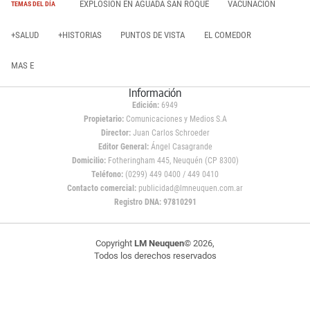
EXPLOSIÓN EN AGUADA SAN ROQUE
VACUNACIÓN
TEMAS DEL DÍA
+SALUD
+HISTORIAS
PUNTOS DE VISTA
EL COMEDOR
MAS E
Información
Edición:
6949
Propietario:
Comunicaciones y Medios S.A
Director:
Juan Carlos Schroeder
Editor General:
Ángel Casagrande
Domicilio:
Fotheringham 445, Neuquén (CP 8300)
Teléfono:
(0299) 449 0400 / 449 0410
Contacto comercial:
publicidad@lmneuquen.com.ar
Registro DNA: 97810291
Copyright
LM Neuquen
© 2026,
Todos los derechos reservados