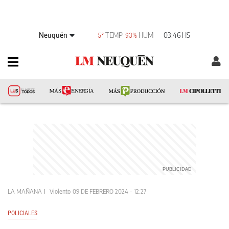
Neuquén
TEMP
HUM
03:46 HS
5°
93%
LA MAÑANA
Violento
09 DE FEBRERO 2024 - 12:27
POLICIALES