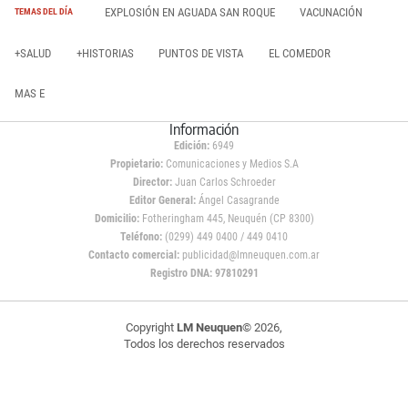
EXPLOSIÓN EN AGUADA SAN ROQUE
VACUNACIÓN
TEMAS DEL DÍA
+SALUD
+HISTORIAS
PUNTOS DE VISTA
EL COMEDOR
MAS E
Información
Edición:
6949
Propietario:
Comunicaciones y Medios S.A
Director:
Juan Carlos Schroeder
Editor General:
Ángel Casagrande
Domicilio:
Fotheringham 445, Neuquén (CP 8300)
Teléfono:
(0299) 449 0400 / 449 0410
Contacto comercial:
publicidad@lmneuquen.com.ar
Registro DNA: 97810291
Copyright
LM Neuquen
© 2026,
Todos los derechos reservados