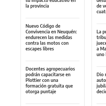
la provincia
de v
cuat
Nuevo Código de
Convivencia en Neuquén:
La p
endurecen las medidas
trib
contra las motos con
juec
escapes libres
a Ma
uno 
Docentes agropecuarios
podrán capacitarse en
Dio 
Plottier con una
auto
formación gratuita que
jubi
otorga puntaje
decid