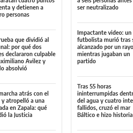
enta y detienen a
ser neutralizado
ro personas
Impactante video: un
rueba que dividió al
futbolista murió tras 
unal: por qué dos
alcanzado por un ray
es declararon culpable
mientras jugaban un
ximiliano Avilez y
partido
lo absolvió
Tras 55 horas
marcha atrás con el
ininterrumpidas dent
 y atropelló a una
del agua y cuatro int
lada en Zapala: qué
fallidos, cruzó el mar
ió la Justicia
Báltico e hizo historia