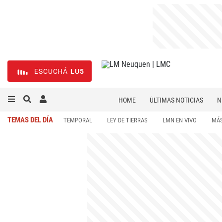
ESCUCHÁ
LU5
HOME
ÚLTIMAS NOTICIAS
N
NECROLÓGICAS
DEPORTES
TEMAS DEL DÍA
TEMPORAL
LEY DE TIERRAS
LMN EN VIVO
MÁS