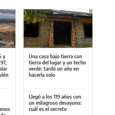
5 y
Una casa bajo tierra con
 97,
tierra del lugar y un techo
olar
verde: tardó un año en
vión
hacerla solo
Llegó a los 119 años con
un milagroso desayuno:
menos
cuál es el secreto
 de