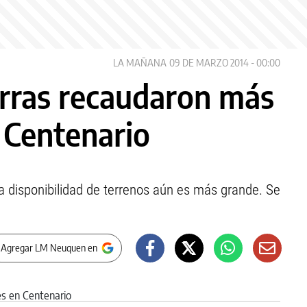
LA MAÑANA
09 DE MARZO 2014 - 00:00
erras recaudaron más
 Centenario
la disponibilidad de terrenos aún es más grande. Se
 Agregar LM Neuquen en