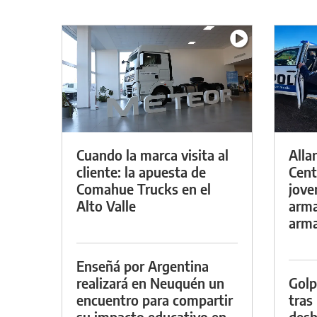
Cuando la marca visita al
Alla
cliente: la apuesta de
Cent
Comahue Trucks en el
jove
Alto Valle
arma
arm
Enseñá por Argentina
realizará en Neuquén un
Golp
encuentro para compartir
tras
su impacto educativo en
desb