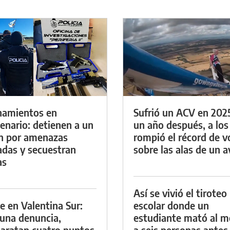
namientos en
Sufrió un ACV en 202
enario: detienen a un
un año después, a los
n por amenazas
rompió el récord de v
das y secuestran
sobre las alas de un a
as
Así se vivió el tiroteo
e en Valentina Sur:
escolar donde un
 una denuncia,
estudiante mató al 
aratan cuatro puntos
a seis personas antes