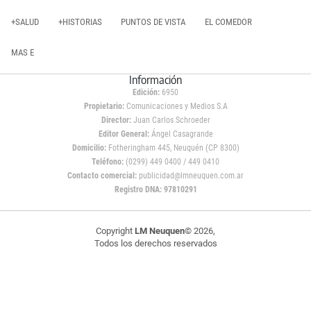
+SALUD
+HISTORIAS
PUNTOS DE VISTA
EL COMEDOR
MAS E
Información
Edición:
6950
Propietario:
Comunicaciones y Medios S.A
Director:
Juan Carlos Schroeder
Editor General:
Ángel Casagrande
Domicilio:
Fotheringham 445, Neuquén (CP 8300)
Teléfono:
(0299) 449 0400 / 449 0410
Contacto comercial:
publicidad@lmneuquen.com.ar
Registro DNA: 97810291
Copyright
LM Neuquen
© 2026,
Todos los derechos reservados