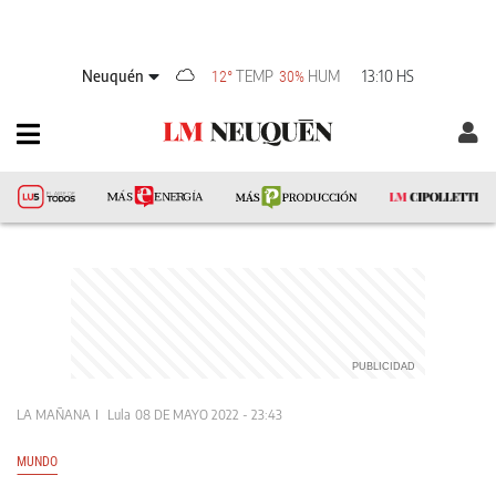
Neuquén
TEMP
HUM
13:10 HS
12°
30%
LA MAÑANA
Lula
08 DE MAYO 2022 - 23:43
MUNDO