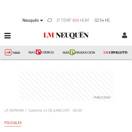
Neuquén
TEMP
HUM
02:54 HS
5°
60%
LA MAÑANA
Cuatreros
24 DE JUNIO 2017 - 00:00
POLICIALES