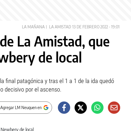
LA MAÑANA
LA AMISTAD
13 DE FEBRERO 2022 - 19:01
 de La Amistad, que
wbery de local
a final patagónica y tras el 1 a 1 de la ida quedó
o decisivo por el ascenso.
 Agregar LM Neuquen en