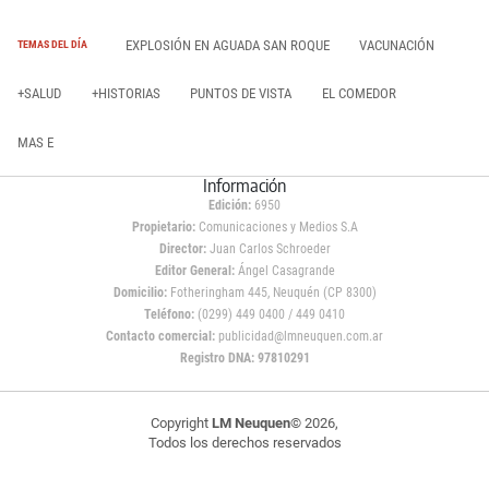
EXPLOSIÓN EN AGUADA SAN ROQUE
VACUNACIÓN
TEMAS DEL DÍA
+SALUD
+HISTORIAS
PUNTOS DE VISTA
EL COMEDOR
MAS E
Información
Edición:
6950
Propietario:
Comunicaciones y Medios S.A
Director:
Juan Carlos Schroeder
Editor General:
Ángel Casagrande
Domicilio:
Fotheringham 445, Neuquén (CP 8300)
Teléfono:
(0299) 449 0400 / 449 0410
Contacto comercial:
publicidad@lmneuquen.com.ar
Registro DNA: 97810291
Copyright
LM Neuquen
© 2026,
Todos los derechos reservados