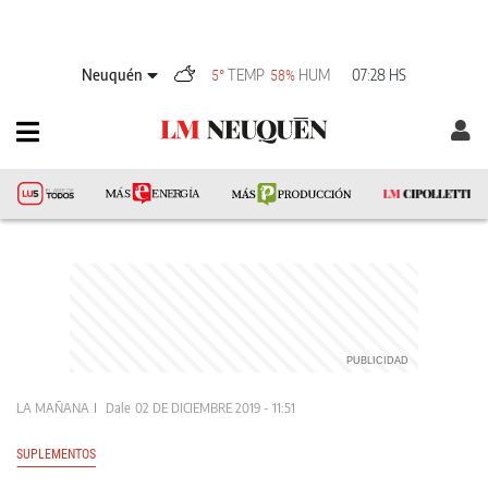
Neuquén
TEMP
HUM
07:28 HS
5°
58%
LA MAÑANA
Dale
02 DE DICIEMBRE 2019 - 11:51
SUPLEMENTOS