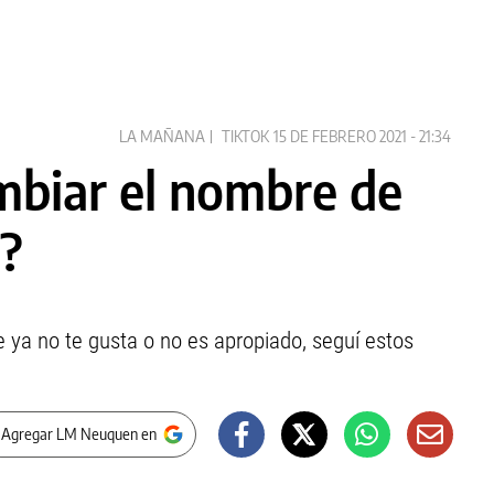
LA MAÑANA
TIKTOK
15 DE FEBRERO 2021 - 21:34
mbiar el nombre de
a?
e ya no te gusta o no es apropiado, seguí estos
 Agregar LM Neuquen en