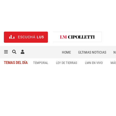
ESCUCHÁ
LU5
HOME
ÚLTIMAS NOTICIAS
N
NECROLÓGICAS
DEPORTES
TEMAS DEL DÍA
TEMPORAL
LEY DE TIERRAS
LMN EN VIVO
MÁS