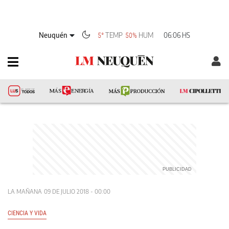
Neuquén
TEMP
HUM
06:06 HS
5°
50%
LA MAÑANA
09 DE JULIO 2018 - 00:00
CIENCIA Y VIDA