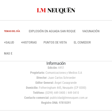
EXPLOSIÓN EN AGUADA SAN ROQUE
VACUNACIÓN
TEMAS DEL DÍA
+SALUD
+HISTORIAS
PUNTOS DE VISTA
EL COMEDOR
MAS E
Información
Edición:
6951
Propietario:
Comunicaciones y Medios S.A
Director:
Juan Carlos Schroeder
Editor General:
Ángel Casagrande
Domicilio:
Fotheringham 445, Neuquén (CP 8300)
Teléfono:
(0299) 449 0400 / 449 0410
Contacto comercial:
publicidad@lmneuquen.com.ar
Registro DNA: 97810291