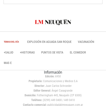
EXPLOSIÓN EN AGUADA SAN ROQUE
VACUNACIÓN
TEMAS DEL DÍA
+SALUD
+HISTORIAS
PUNTOS DE VISTA
EL COMEDOR
MAS E
Información
Edición:
6950
Propietario:
Comunicaciones y Medios S.A
Director:
Juan Carlos Schroeder
Editor General:
Ángel Casagrande
Domicilio:
Fotheringham 445, Neuquén (CP 8300)
Teléfono:
(0299) 449 0400 / 449 0410
Contacto comercial:
publicidad@lmneuquen.com.ar