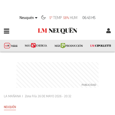
Neuquén
TEMP
HUM
06:43 HS
5°
58%
LA MAÑANA
Zona Fría
26 DE MAYO 2026 - 20:32
NEUQUÉN