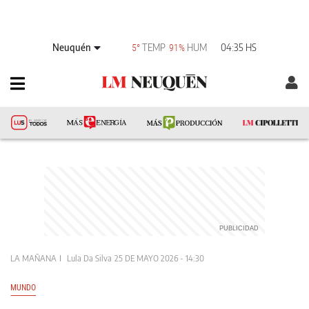
Neuquén
TEMP
HUM
04:35 HS
5°
91%
LA MAÑANA
Lula Da Silva
25 DE MAYO 2026 - 14:30
MUNDO